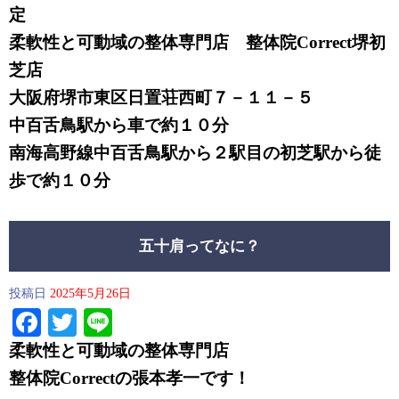
定
柔軟性と可動域の整体専門店 整体院Correct堺初
芝店
大阪府堺市東区日置荘西町７－１１－５
中百舌鳥駅から車で約１０分
南海高野線中百舌鳥駅から２駅目の初芝駅から徒
歩で約１０分
五十肩ってなに？
投稿日
2025年5月26日
Facebook
Twitter
Line
柔軟性と可動域の整体専門店
整体院Correctの
張本孝一です！