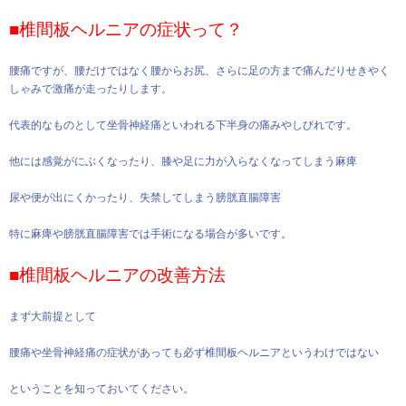
■椎間板ヘルニアの症状って？
腰痛ですが、腰だけではなく腰からお尻、さらに足の方まで痛んだりせきやく
しゃみで激痛が走ったりします。
代表的なものとして坐骨神経痛といわれる下半身の痛みやしびれです。
他には感覚がにぶくなったり、膝や足に力が入らなくなってしまう麻痺
尿や便が出にくかったり、失禁してしまう膀胱直腸障害
特に麻痺や膀胱直腸障害では手術になる場合が多いです。
■椎間板ヘルニアの改善方法
まず大前提として
腰痛や坐骨神経痛の症状があっても必ず椎間板ヘルニアというわけではない
ということを知っておいてください。