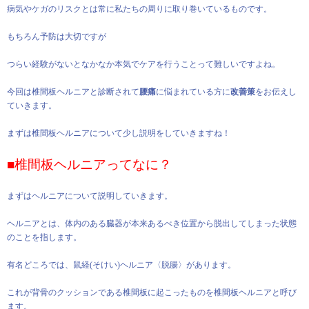
病気やケガのリスクとは常に私たちの周りに取り巻いているものです。
もちろん予防は大切ですが
つらい経験がないとなかなか本気でケアを行うことって難しいですよね。
今回は椎間板ヘルニアと診断されて
腰痛
に悩まれている方に
改善策
をお伝えし
ていきます。
まずは椎間板ヘルニアについて少し説明をしていきますね！
■椎間板ヘルニアってなに？
まずはヘルニアについて説明していきます。
ヘルニアとは、体内のある臓器が本来あるべき位置から脱出してしまった状態
のことを指します。
有名どころでは、鼠経(そけい)ヘルニア〈脱腸〉があります。
これが背骨のクッションである椎間板に起こったものを椎間板ヘルニアと呼び
ます。