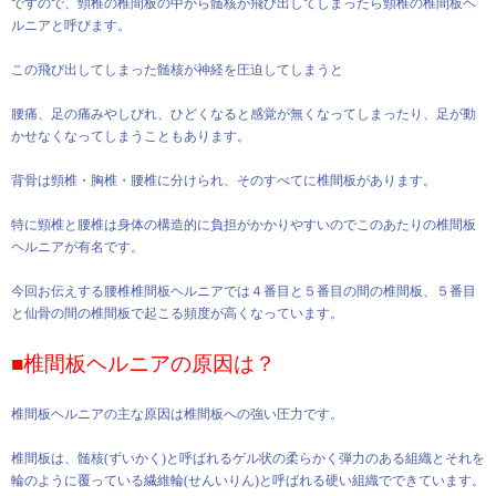
ですので、頸椎の椎間板の中から髄核が飛び出してしまったら頸椎の椎間板ヘ
ルニアと呼びます。
この飛び出してしまった髄核が神経を圧迫してしまうと
腰痛、足の痛みやしびれ、ひどくなると感覚が無くなってしまったり、足が動
かせなくなってしまうこともあります。
背骨は頸椎・胸椎・腰椎に分けられ、そのすべてに椎間板があります。
特に頸椎と腰椎は身体の構造的に負担がかかりやすいのでこのあたりの椎間板
ヘルニアが有名です。
今回お伝えする腰椎椎間板ヘルニアでは４番目と５番目の間の椎間板、５番目
と仙骨の間の椎間板で起こる頻度が高くなっています。
■椎間板ヘルニアの原因は？
椎間板ヘルニアの主な原因は椎間板への強い圧力です。
椎間板は、髄核(ずいかく)と呼ばれるゲル状の柔らかく弾力のある組織とそれを
輪のように覆っている繊維輪(せんいりん)と呼ばれる硬い組織でできています。