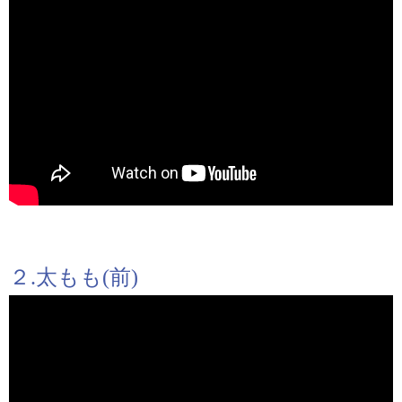
２.太もも(前)