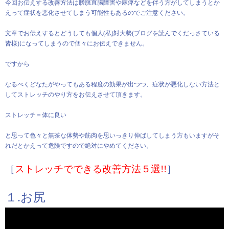
今回お伝えする改善方法は膀胱直腸障害や麻痺などを伴う方がしてしまうとか
えって症状を悪化させてしまう可能性もあるのでご注意ください。
文章でお伝えするとどうしても個人(私)対大勢(ブログを読んでくだっさている
皆様)になってしまうので個々にお伝えできません。
ですから
なるべくどなたがやってもある程度の効果が出つつ、症状が悪化しない方法と
してストレッチのやり方をお伝えさせて頂きます。
ストレッチ＝体に良い
と思って色々と無茶な体勢や筋肉を思いっきり伸ばしてしまう方もいますがそ
れだとかえって危険ですので絶対にやめてください。
［
ストレッチでできる改善方法５選!!
］
１.お尻