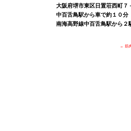
大阪府堺市東区日置荘西町７
中百舌鳥駅から車で約１０分
南海高野線中百舌鳥駅から２
←
筋