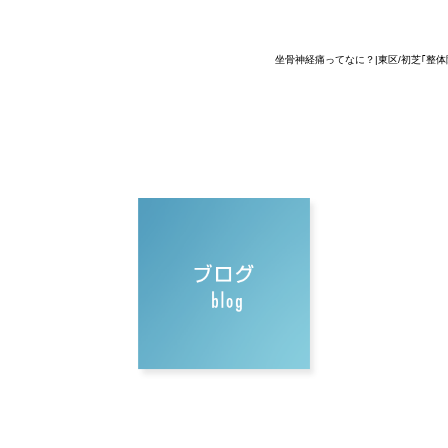
坐骨神経痛ってなに？|東区/初芝｢整体院C