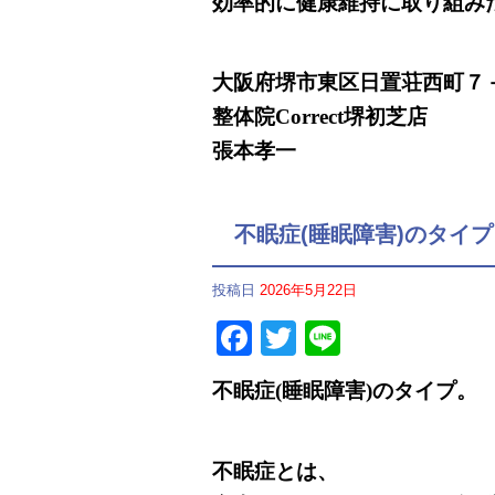
効率的に健康維持に取り組み
大阪府堺市東区日置荘西町７
整体院Correct堺初芝店
張本孝一
不眠症(睡眠障害)のタイプ
投稿日
2026年5月22日
Facebook
Twitter
Line
不眠症(睡眠障害)のタイプ。
不眠症とは、