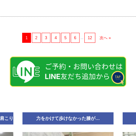
1
2
3
4
5
6
12
次へ »
…
肩こり
力をかけて歩けなかった膝が…