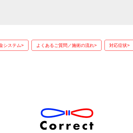
金システム
>
よくあるご質問／施術の流れ
>
対応症状
>