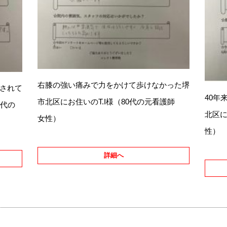
右膝の強い痛みで力をかけて歩けなかった堺
されて
40年
市北区にお住
いのT.I様（80代の元看護師
0代の
北区に
女性）
性）
詳細へ