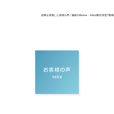
効果を実感した皆様の声／施術のBefore・After|東区/初芝｢整体