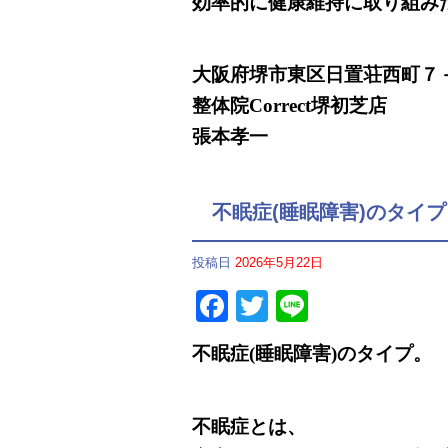
効率的に健康維持に取り組み
大阪府堺市東区日置荘西町７
整体院Correct堺初芝店
張本孝一
不眠症(睡眠障害)のタイプ
投稿日
2026年5月22日
Facebook
Twitter
Line
不眠症(睡眠障害)のタイプ。
不眠症とは、