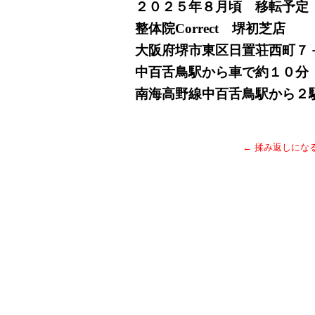
２０２５年８月頃 移転予定
整体院Correct 堺初芝店
大阪府堺市東区日置荘西町７
中百舌鳥駅から車で約１０分
南海高野線中百舌鳥駅から２
←
揉み返しにな