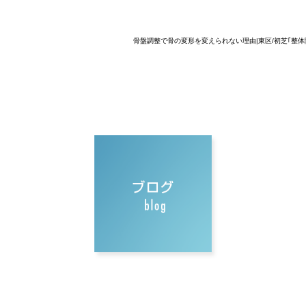
骨盤調整で骨の変形を変えられない理由|東区/初芝｢整体院C