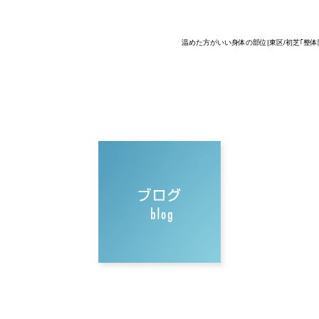
温めた方がいい身体の部位|東区/初芝｢整体院C