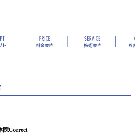
位
orrect