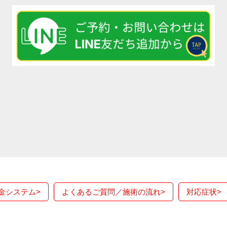
金システム
>
よくあるご質問／施術の流れ
>
対応症状
>