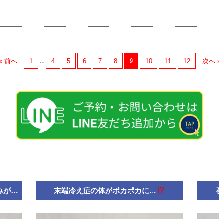
« 前へ
1
4
5
6
7
8
9
10
11
12
次へ 
…
みが…
末端冷え症の体がポカポカに…