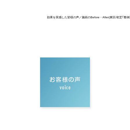
効果を実感した皆様の声／施術のBefore・After|東区/初芝｢整体