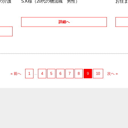
の介護
S.K様（20代の物流職 男性）
お住ま
詳細へ
« 前へ
1
4
5
6
7
8
9
10
次へ »
…